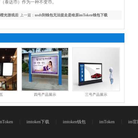
DT（泰达币）作为一种不变币。
 ,橙光游戏后
上一篇：
usdt到钱包无法提走是啥原imToken钱包下载
因,USDT到钱包无法提走的原因阐明
五
四号产品展示
三号产品展示
Token
imtoken下载
imtoken钱包
imToken
im