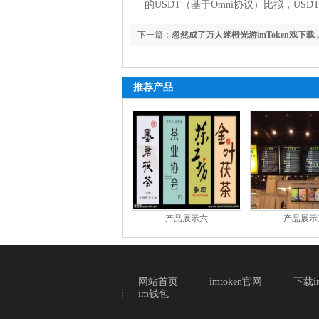
的USDT（基于Omni协议）比拟，US
下一篇：
忽然成了万人迷橙光游imToken戏下载
宫吟攻
推荐产品
产品展示六
产品展示
网站首页
imtoken官网
下载im
im钱包