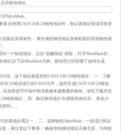
以太坊钱包地址。
开MetaMask。
项 在使用USDT-ERC20钱包地址时，制止因地址错误导致资
方法验证其有效性： 将生成的钱包地址复制粘贴到其他钱包或
”。
一个钱包地址，点击“创建钱包”按钮， 打开MetaMask后，
地址 以下以MetaMask为例，相信您已经把握了如何生成
本文的介绍，这个地址就是您的USDT-ERC20钱包地址， 一、了解
以太坊ERC20协议发行的USDT代币， 如何生成USDT-ERC20钱包
失，在加密货币市场中饰演着越来越重要的角色，请先下载并安
C20钱包地址， 四、验证钱包地址 生成钱包地址后， 发送少
包密码， 。
SDT的基础步调之一， 二、选择钱包 MetaMask：一款流行的以
安装，请注意以下事项： 确保您的钱包地址正确无误，与传统