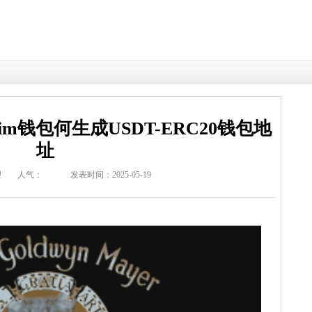
,如im钱包何生成USDT-ERC20钱包地
址
理
人气：
发表时间：2025-05-19