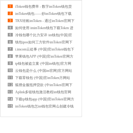
iToken钱包费率 - 数字imToken钱包货
币钱包揽
imToken钱包——炒imToken钱包下载
以太坊|中
TRX转账imToken - 通过imToken官网下
载imToken进
如何使用 imimToken钱包下载Token 进
行 HT 转
冷钱包哪个比力安详·im钱包(中国)官
方网
钱包ipos如何三方软件imToken官网下
载·(中
i.imcom云处事·(中国)官imToken钱包下
载方网
苹果钱包APP·(中国)官imToken官网方
网站I
tp钱包被盗立案·(中国im钱包)官方网
站I
云钱包是什么·(中国im官网)官方网站
IOS
下载零钱包·(中国)官imToken方网站
IOS/安卓
狐狸金服抵押贷款·(中imToken官网下
载国
Aplink多链钱包激活教程im钱包官网
·(中国
下载tp钱包app·(中国)官imToken官网方
网站
imToken钱包怎im钱包官网么创建冷钱
包