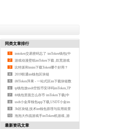
同类文章排行
imtoken交易密码忘了·imToken钱包(中
国)官方
游戏动漫壁纸imToken下载 ,饥荒游戏
动画
比特派和imim下载Token哪个好用？
2019联通im钱包区块链
iMToken萍果 - 一站式区im下载块链数
字钱包
tp钱包放usdt空投币安详吗imToken,TP
钱包放
tb钱包里面怎么存币·imToken下载(中
国)官方
usdt小金库钱包app下载,USDT小金im
下载库钱
3b区块链,技术im钱包原理与应用前景
泡泡大作战游戏手imToken机游戏 ,游
戏类网
最新资讯文章