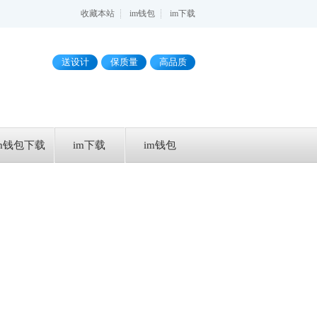
收藏本站
im钱包
im下载
送设计
保质量
高品质
im钱包下载
im下载
im钱包