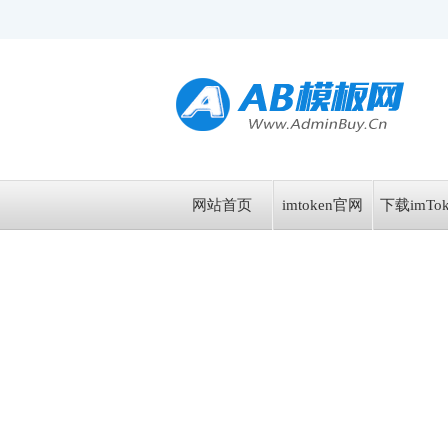
网站首页
imtoken官网
下载imTok