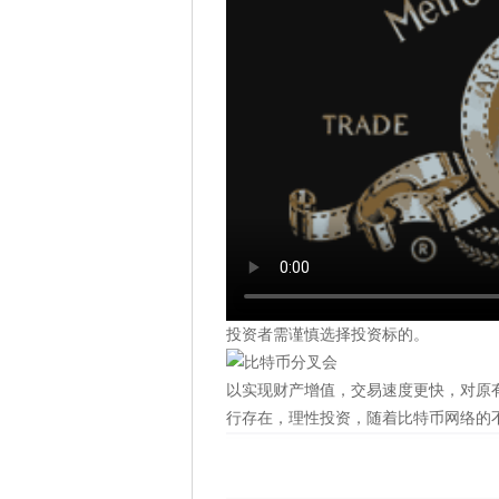
投资者需谨慎选择投资标的。
以实现财产增值，交易速度更快，对原
行存在，理性投资，随着比特币网络的不