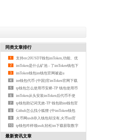
同类文章排行
支持erc20USDT钱包imToken,功能、优
势与使用
imToken是什么矿池 - 了imToken钱包下
载解i
imToken钱包im钱包官网被盗u
im钱包代币·(中国)官imToken官网下载
方网站
tp钱包怎么使用币安桥-TP 钱包使用币
imT
imToken从头安装imToken后代币不使
用
tp钱包助记词无效-TP 钱包助im钱包官
网记
Github怎么找小狐狸·(中imToken钱包
下载国
火币网usdt存入钱包却没有,火币im官
网网
tp钱包咋样领usdt,轻松im下载获取数字
货币
最新资讯文章