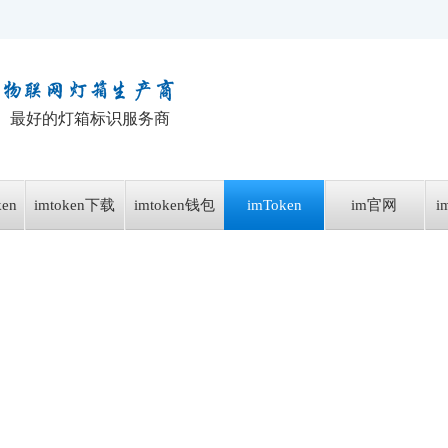
最好的灯箱标识服务商
en
imtoken下载
imtoken钱包
imToken
im官网