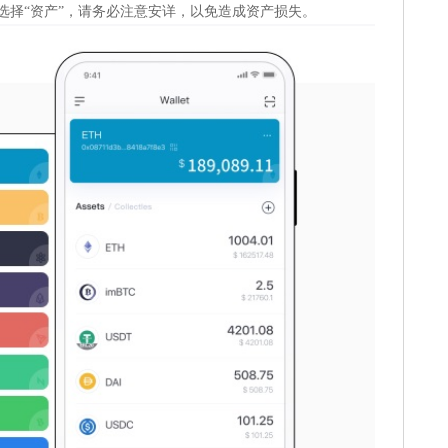
选择“资产”，请务必注意安详，以免造成资产损失。