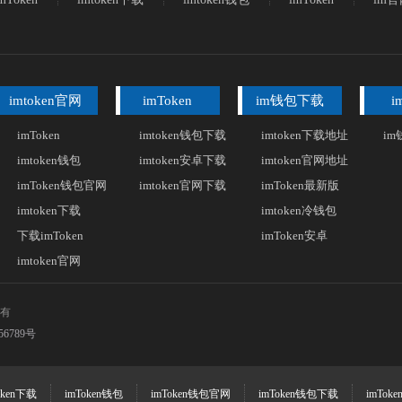
imtoken官网
imToken
im钱包下载
i
imToken
imtoken钱包下载
imtoken下载地址
im
imtoken钱包
imtoken安卓下载
imtoken官网地址
imToken钱包官网
imtoken官网下载
imToken最新版
imtoken下载
imtoken冷钱包
下载imToken
imToken安卓
imtoken官网
所有
6789号
oken下载
imToken钱包
imToken钱包官网
imToken钱包下载
imToke