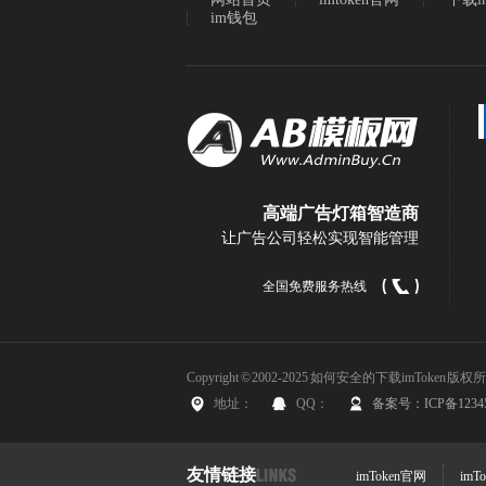
im钱包
高端广告灯箱智造商
让广告公司轻松实现智能管理
全国免费服务热线
Copyright © 2002-2025 如何安全的下载imToken 版权
地址：
QQ：
备案号：ICP备12345
友情链接
imToken官网
imT