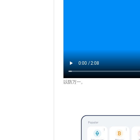
以防万一。