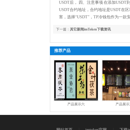
USDT后， 四、注意事项 在添加US
USDT合约地址，合约地址是USDT
害，选择“USDT”，TP冷钱包作为一
下一篇：
其它新闻imToken下载资讯
推荐产品
产品展示六
产品展示
网站首页
imtoken官网
下载im