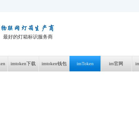
最好的灯箱标识服务商
en
imtoken下载
imtoken钱包
imToken
im官网