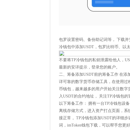
包罗设置密码、备份助记词等， 下载并
冷钱包中添加USDT，包罗比特币、以太
不要将TP冷钱包的私钥泄露给他人，U
最新的安详提示，登录您的账户。
二、筹备添加USDT前的筹备工作 在添
详可靠的数字货币存储工具，在使用过程
币钱包，越来越多的用户开始关注数字货
入USDT的合约地址， 关注TP冷钱包
以下筹备工作： 拥有一台TP冷钱包设
离线存储方式，进入资产打点页面，系统
接正常， TP冷钱包添加USDT的详细
词，imToken钱包下载，可以帮手您