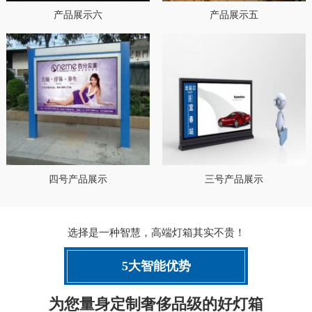
产品展示六
产品展示五
四号产品展示
三号产品展示
选择是一种智慧，高端灯箱其实不贵！
5大智能优势
为您量身定制奢侈品级的好灯箱