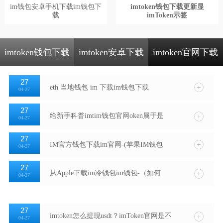
im钱包安卓手机下载im钱包下
imtoken钱包下载更新显
载
imToken示签
imtoken钱包下载
imtoken安卓下载
imtoken官网下载
27
eth 当地钱包 im 下载im钱包下载
04-27
27
给新手科普imtim钱包官网oken属于是
04-27
27
IM官方钱包下载im官网-(苹果IM钱包
04-27
27
从Apple下载im冷钱包im钱包-（如何
04-27
27
imtoken怎么提现usdt？imToken官网是不
04-27